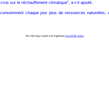
crus sur le réchauffement climatique", a-t-il ajouté.
consomment chaque jour plus de ressources naturelles, et
This Web Page Created with PageBreeze
Free HTML Editor