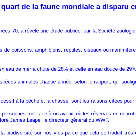
 quart de la faune mondiale a disparu e
années
70, a
révélé une étude publiée
par la Société zoologi
es de poissons, amphibiens, reptiles, oiseaux ou mammifère
 en eau de mer a chuté de 28% et celle en eau douce de 29%,
espèces animales chaque année, selon le rapport, qui souligne
 excessif à la pêche et la chasse, sont les raisons citées pour
de personnes font face à un avenir où les réserves en nourri
 déploré James Leape, le directeur général du WWF.
 la biodiversité sur nos vies parce que cela se traduit tr